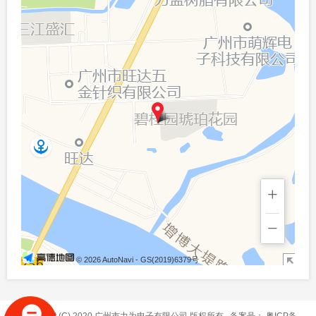
+
−
© 2026 AutoNavi
- GS(2019)6379号