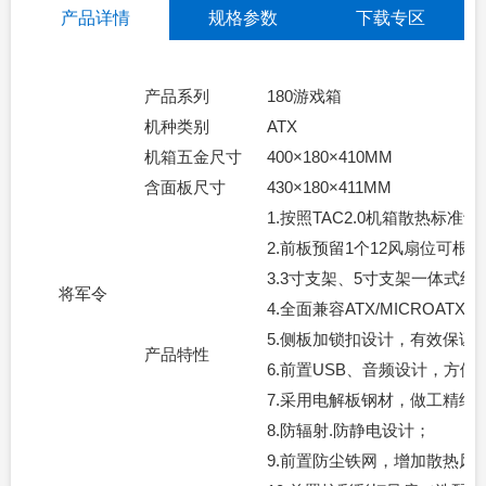
产品详情
规格参数
下载专区
产品系列
180游戏箱
机种类别
ATX
机箱五金尺寸
400×180×410MM
0
含面板尺寸
430×180×411MM
1.按照TAC2.0机箱散热标准
2.前板预留1个12风扇位可
3.3寸支架、5寸支架一体式
将军令
4.全面兼容ATX/MICROATX
5.侧板加锁扣设计，有效保证
产品特性
6.前置USB、音频设计，方
7.采用电解板钢材，做工精细
8.防辐射.防静电设计；
9.前置防尘铁网，增加散热风量