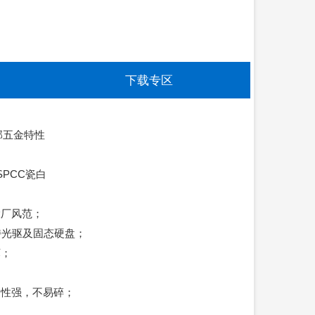
下载专区
部五金特性
5SPCC瓷白
大厂风范；
支持光驱及固态硬盘；
坏；
韧性强，不易碎；