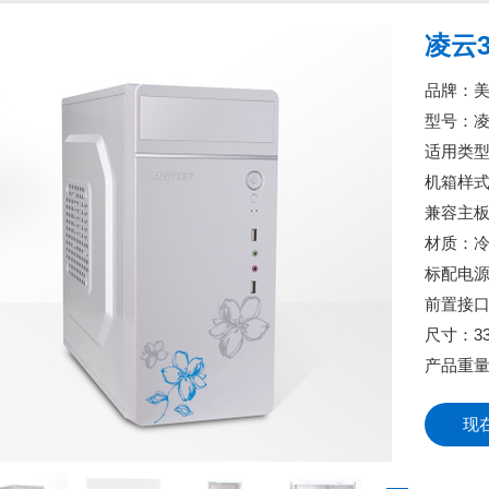
凌云
品牌：
型号：
适用类
机箱样
兼容主板：
材质：
标配电
前置接口：
尺寸：33
产品重量
现