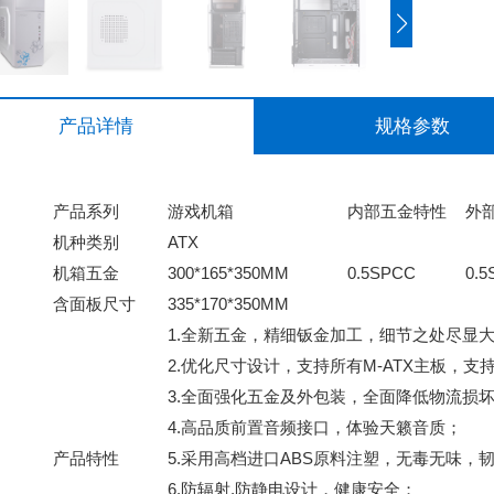
产品详情
规格参数
产品系列
游戏机箱
内部五金特性
外
机种类别
ATX
机箱五金
300*165*350MM
0.5SPCC
0.
含面板尺寸
335*170*350MM
1.全新五金，精细钣金加工，细节之处尽显
2.优化尺寸设计，支持所有M-ATX主板，
3.全面强化五金及外包装，全面降低物流损
4.高品质前置音频接口，体验天籁音质；
产品特性
5.采用高档进口ABS原料注塑，无毒无味，
6.防辐射.防静电设计，健康安全；