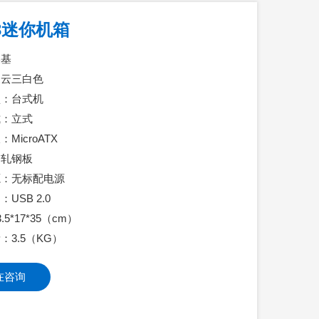
3迷你机箱
美基
凌云三白色
型：台式机
式：立式
MicroATX
冷轧钢板
源：无标配电源
USB 2.0
.5*17*35（cm）
：3.5（KG）
在咨询