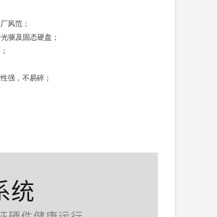
大厂风范；
支持光驱及固态硬盘；
坏；
韧性强，不易碎；
；
海；