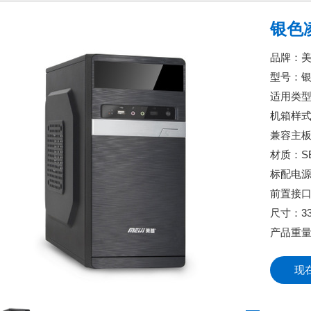
银色
品牌：
型号：
适用类
机箱样
兼容主板：M
材质：S
标配电
前置接口：
尺寸：33
产品重量 
现