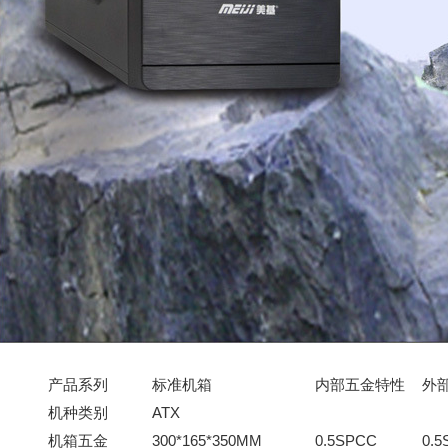
产品系列
标准
机箱
内部五金特性
外
机种类别
ATX
机箱五金
300*165*350MM
0.5SPCC
0.