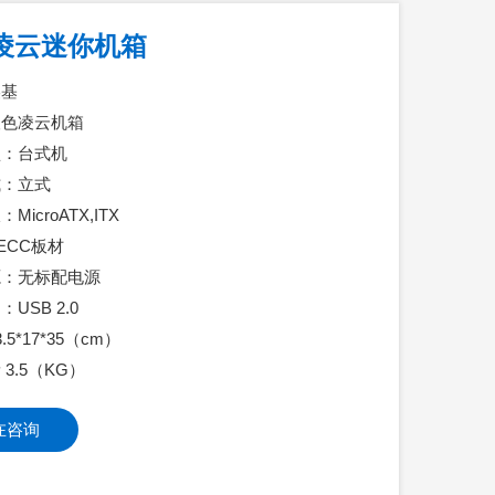
凌云迷你机箱
美基
银色凌云机箱
型：台式机
式：立式
icroATX,ITX
ECC板材
源：无标配电源
USB 2.0
.5*17*35（cm）
3.5（KG）
在咨询