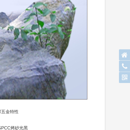
部五金特性
5SPCC烤砂光黑